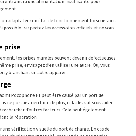
e qui entraînera une alimentation insuffisante pour
rgement.
 et un adaptateur en état de fonctionnement lorsque vous
 possible, respectez les accessoires officiels et ne vous
e prise
ement, les prises murales peuvent devenir défectueuses.
même prise, envisagez d’en utiliser une autre. Ou, vous
 en y branchant un autre appareil.
arge
iaomi Pocophone F1 peut être causé par un port de
ne puissiez rien faire de plus, cela devrait vous aider
à rechercher d’autres facteurs. Cela peut également
dant la réparation.
r une vérification visuelle du port de charge. En cas de
est physiquement touché, essayez de ne pas perdre