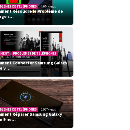
BLÈMES DE TÉLÉPHONES
4,644 views
ment Résoudre le Problème de
rge s…
MMENT
,
PROBLÈMES DE TÉLÉPHONES
4,091
ment Connecter Samsung Galaxy
e 9 …
BLÈMES DE TÉLÉPHONES
2,967 views
ment Réparer Samsung Galaxy
e 9 ne…