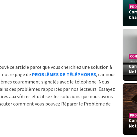
PRO
Com
Cha
CO
views
Com
trouvé ce article parce que vous cherchiez une solution à
Not
r notre page de
PROBLÈMES DE TÉLÉPHONES
, car nous
oblèmes couramment signalés avec le téléphone. Nous
tains des problèmes rapportés par nos lecteurs. Essayez
res aux vôtres et utilisez les solutions que nous avons
discuter comment vous pouvez Réparer le Problème de
PRO
Com
Not