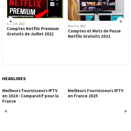
«
»
March 4, 2022
J
March 4, 2022
Comptes Netflix Gratuits:
L
Comptes et Mots de Passe
Comment Obtenir des
A
Netflix Gratuits 2022
Comptes Netflix Premium
p
Gratuitement
HEADLINES
Meilleurs Fournisseurs IPTV
en France 2025
«
»
Meilleur Fournisseur IPTV en
2024