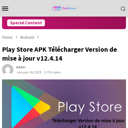
Skip
Mobile
to
Menu
content
Special Content
Home
Android
Play Store APK Télécharger Version de
mise à jour v12.4.14
Adam
January 16, 2019
3,791 views