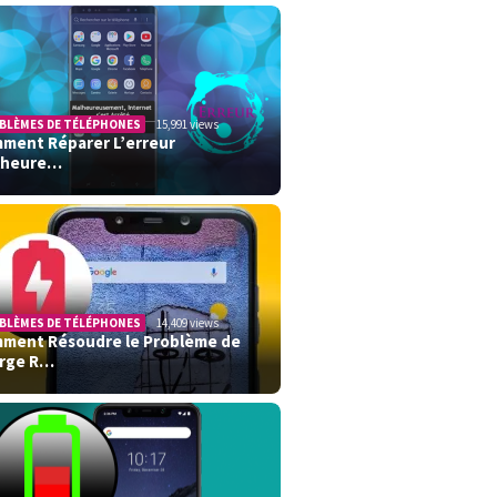
BLÈMES DE TÉLÉPHONES
15,991 views
ment Réparer L’erreur
lheure…
BLÈMES DE TÉLÉPHONES
14,409 views
ment Résoudre le Problème de
rge R…