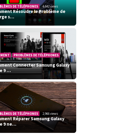
BLÈMES DE TÉLÉPHONES
4,642 views
ment Résoudre le Problème de
rge s…
MMENT
,
PROBLÈMES DE TÉLÉPHONES
4,091
ment Connecter Samsung Galaxy
e 9 …
BLÈMES DE TÉLÉPHONES
2,966 views
ment Réparer Samsung Galaxy
e 9 ne…