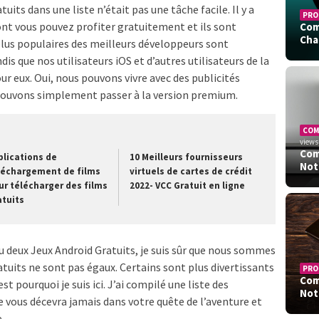
uits dans une liste n’était pas une tâche facile. Il y a
PRO
nt vous pouvez profiter gratuitement et ils sont
Com
Cha
 plus populaires des meilleurs développeurs sont
dis que nos utilisateurs iOS et d’autres utilisateurs de la
r eux. Oui, nous pouvons vivre avec des publicités
 pouvons simplement passer à la version premium.
CO
views
Com
plications de
10 Meilleurs fournisseurs
Not
léchargement de films
virtuels de cartes de crédit
ur télécharger des films
2022- VCC Gratuit en ligne
atuits
u deux Jeux Android Gratuits, je suis sûr que nous sommes
atuits ne sont pas égaux. Certains sont plus divertissants
PRO
Com
st pourquoi je suis ici. J’ai compilé une liste des
Not
e vous décevra jamais dans votre quête de l’aventure et
.