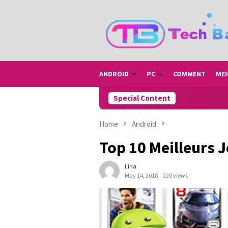
Skip
to
content
ANDROID
PC
COMMENT
MEI
Special Content
Home
Android
Top 10 Meilleurs 
Lina
May 14, 2018
220 views