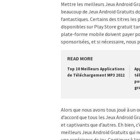
Mettre les meilleurs Jeux Android Grat
beaucoup de Jeux Android Gratuits do
fantastiques. Certains des titres les
disponibles sur Play Store gratuit tan
plate-forme mobile doivent payer pou
sponsorisées, et si nécessaire, nous
READ MORE
Top 10 Meilleurs Applications
Ap
de Téléchargement MP3 2022
té
po
gr
Alors que nous avons tous joué à un o
d’accord que tous les Jeux Android Gr
et captivants que d’autres. Eh bien, c’e
meilleurs Jeux Android Gratuits qui n
une expérience de jeu. Continuer à lire