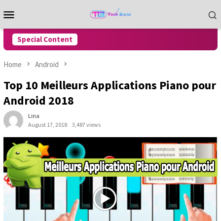
Skip
Mobile
to
Menu
content
Special Content
Home
Android
Top 10 Meilleurs Applications Piano pour
Android 2018
Lina
August 17, 2018
3,487 views