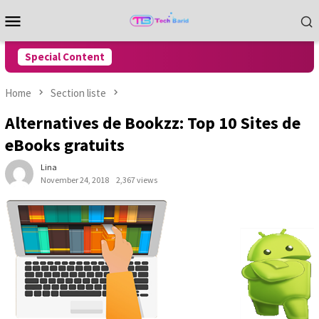
Skip
Mobile
to
Menu
content
Special Content
Home
Section liste
Alternatives de Bookzz: Top 10 Sites de
eBooks gratuits
Lina
November 24, 2018
2,367 views